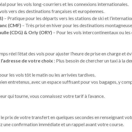
éal pour les vols long-courriers et les connexions internationales.
vols vers des destinations françaises et européennes.
B)
– Pratique pour les départs vers les stations de ski et l’internatio
anc (CMF)
– Très prisé en hiver pour les destinations montagneuse
aulle (CDG) & Orly (ORY)
– Pour les vols intercontinentaux ou le
ps réel l’état des vols pour ajuster l’heure de prise en charge et évi
à l’adresse de votre choix
: Plus besoin de chercher un taxi à la d
pour les vols tôt le matin ou les arrivées tardives.
 bien entretenus, avec un espace suffisant pour vos bagages, y co
ur qui tourne, vous connaissez votre tarif à l’avance.
 le prix de votre transfert en quelques secondes en renseignant vo
ez une confirmation immédiate et un rappel avant votre course.