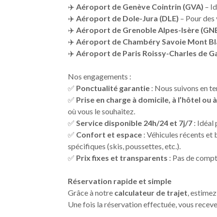
✈️
Aéroport de Genève Cointrin (GVA)
– Id
✈️
Aéroport de Dole-Jura (DLE)
– Pour des 
✈️
Aéroport de Grenoble Alpes-Isère (GN
✈️
Aéroport de Chambéry Savoie Mont Bl
✈️
Aéroport de Paris Roissy-Charles de G
Nos engagements :
✅
Ponctualité garantie
: Nous suivons en tem
✅
Prise en charge à domicile, à l’hôtel ou 
où vous le souhaitez.
✅
Service disponible 24h/24 et 7j/7
: Idéal 
✅
Confort et espace
: Véhicules récents et
spécifiques (skis, poussettes, etc.).
✅
Prix fixes et transparents
: Pas de compte
Réservation rapide et simple
Grâce à notre
calculateur de trajet
, estimez
Une fois la réservation effectuée, vous recev