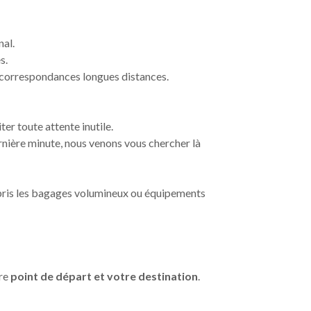
nal.
s.
s correspondances longues distances.
ter toute attente inutile.
ernière minute, nous venons vous chercher là
mpris les bagages volumineux ou équipements
tre
point de départ et votre destination
.