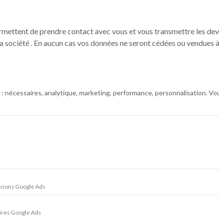
rmettent de prendre contact avec vous et vous transmettre les devis
la société
. En aucun cas vos données ne seront cédées ou vendues à 
 :
nécessaires
,
analytique
,
marketing
,
performance
,
personnalisation
. Vo
rsions Google Ads
taires Google Ads